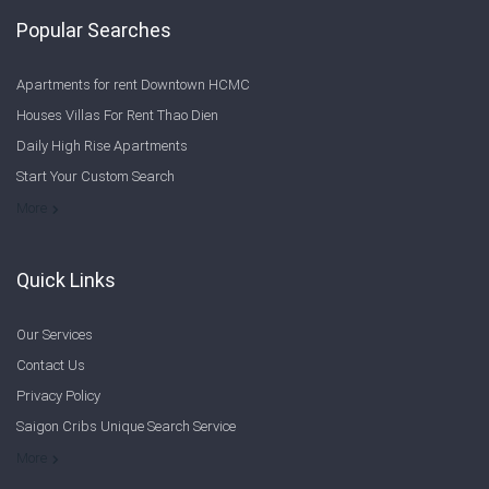
Popular Searches
Apartments for rent Downtown HCMC
Houses Villas For Rent Thao Dien
Daily High Rise Apartments
Start Your Custom Search
Welcome to Saigon Cribs: Your Guide to Living in Ho Chi Minh City
More
Quick Links
Our Services
Contact Us
Privacy Policy
Saigon Cribs Unique Search Service
More