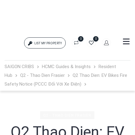
0
0
LIST MY PROPERTY
Login
SAIGON CRIBS
HCMC Guides & Insights
Resident
Hub
Q2 - Thao Dien Frasier
Q2 Thao Dien: EV Bikes Fire
{{errors['login']}}
Safety Notice (PCCC Đối Với Xe Điện)
Password
Forgot?
{{errors['password']}}
Q2 - THAO DIEN FRASIER
Q2 Thao Dien: EV
Remember me